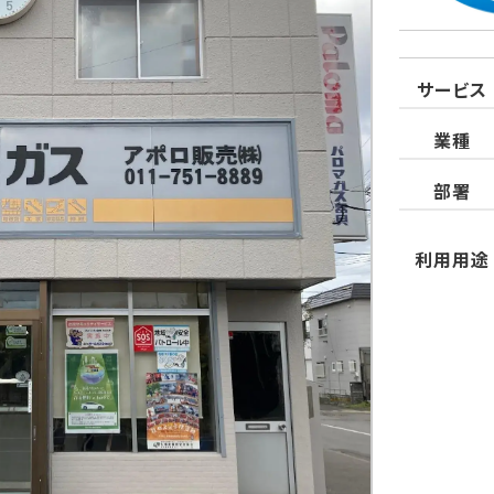
サービス
業種
部署
利用用途