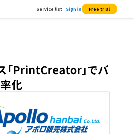
Service list
Sign in
Free trial
rintCreator」でバ
効率化