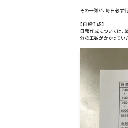
その一例が、毎日必ず
【日報作成】
日報作成については、業
分の工数がかかってい