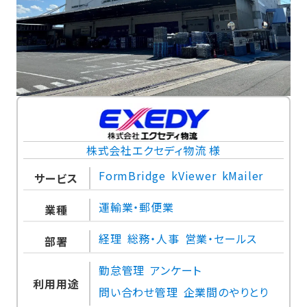
株式会社エクセディ物流 様
FormBridge
kViewer
kMailer
サービス
運輸業・郵便業
業種
経理
総務・人事
営業・セールス
部署
勤怠管理
アンケート
利用用途
問い合わせ管理
企業間のやりとり