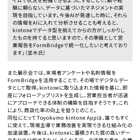
イムで状況を把握できるようにすることで、勘や経
験に頼らない、データに基づいたマネジメントの実
現を目指しています。今後AIが発達した時に、それら
の情報をAIに入れて分析させることも考えると、
kintoneでデータ型を揃えてからの方がしっかりし
たものを持てると思いますので、その準備として営
業報告をFormBridgeで統一化したいと考えており
ます」（並木氏）
また展示会では、来場者アンケートや名刺情報を
FormBridgeを活用することで、その場でデジタルデー
タとして取得。kintoneに取り込まれた情報を基に、即
座にフォローアップリストを生成し、営業担当者が迅速
にアプローチできる体制の構築を目指すそうです。これ
により、商談化率の向上を狙うとのこと。
同社にとってToyokumo kintone Appは、誰でもすぐ
に使えて、現場主導で業務改善を実現できる仕組み化の
加速装置。今後は、kintoneに蓄積された質の高いデー