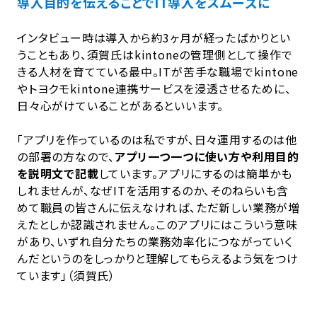
導入目的を伝えることでIT導入をスムーズに
インタビュー時は導入から約3ヶ月が経ったばかりとい
うこともあり、須賀氏はkintoneの管理側として操作で
きる人材を育てている最中。ITが苦手な職場でkintone
やトヨクモkintone連携サービスを浸透させるために、
日々心がけていることがあるといいます。
「アプリを作っているのは私ですが、日々運用するのは他
の部署の方なので、
アプリ一つ一つに使い方や利用目的
を説明文で記載
しています。アプリにするのは簡単かも
しれませんが、なぜITを活用するのか、そのねらいも含
めて職員の皆さんに伝えなければ、ただ新しい業務が増
えたとしか認識されません。このアプリにはこういう意味
があり、いずれ自分たちの業務効率化につながっていく
んだというのをしっかりと理解してもらえるよう気をつけ
ています」（須賀氏）