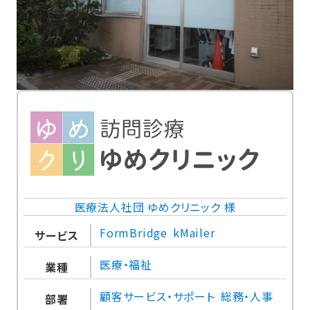
医療法人社団 ゆめクリニック 様
FormBridge
kMailer
サービス
医療・福祉
業種
顧客サービス・サポート
総務・人事
部署