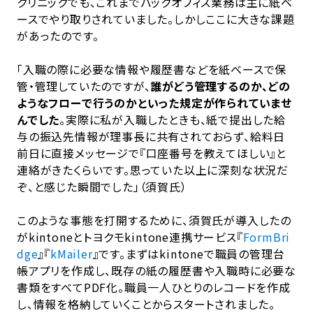
クリニックでも、これまでバックオフィス業務は主に紙ベ
ースでやり取りされていました。しかしここに大きな課題
があったのです。
「入職の際に必要な情報や履歴書などを紙ベースで保
管・管理していたのですが、
誰がどう管理するのか、どの
ようなフローで行うのかといった規定が作られていませ
んでした
。実際に私が入職したときも、紙で提出した給
与の振込先情報が理事長に共有されておらず、給料日
前日に直接メッセージで『口座番号を教えてほしい』と
連絡がきたくらいです。思っていた以上に深刻な状況だ
ぞ、と感じた瞬間でした」（須賀氏）
このような事態を打開するために、須賀氏が導入したの
がkintoneとトヨクモkintone連携サービス『
FormBri
dge
』『
kMailer
』です。まずはkintoneで職員の管理台
帳アプリを作成し、既存の紙の履歴書や入職時に必要な
書類をすべてPDF化。職員一人ひとりのレコードを作成
し、情報を格納していくことからスタートされました。