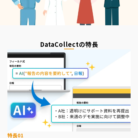
DataCollect
の特長
特長01