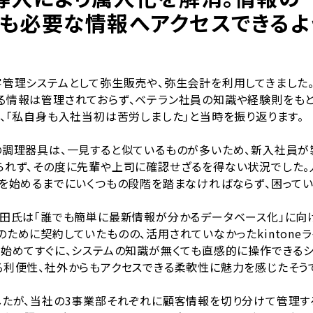
でも必要な情報へアクセスできるよ
客管理システムとして弥生販売や、弥生会計を利用してきました
る情報は管理されておらず、ベテラン社員の知識や経験則をも
、「私自身も入社当初は苦労しました」と当時を振り返ります。
の調理器具は、一見すると似ているものが多いため、新入社員が
られず、その度に先輩や上司に確認せざるを得ない状況でした。
を始めるまでにいくつもの段階を踏まなければならず、困ってい
藤田氏は「誰でも簡単に最新情報が分かるデータベース化」に向
ために契約していたものの、活用されていなかったkintone
始めてすぐに、システムの知識が無くても直感的に操作できるシ
る利便性、社外からもアクセスできる柔軟性に魅力を感じたそう
したが、当社の3事業部それぞれに顧客情報を切り分けて管理