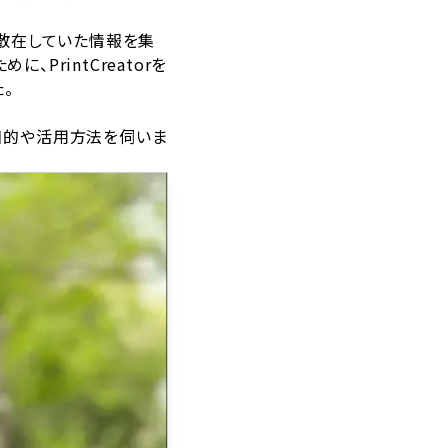
に散在していた情報を集
PrintCreatorを
。
の目的や活用方法を伺いま