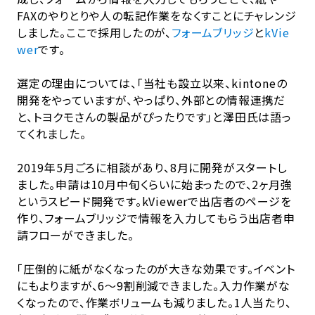
FAXのやりとりや人の転記作業をなくすことにチャレンジ
しました。ここで採用したのが、
フォームブリッジ
と
kVie
wer
です。
選定の理由については、「当社も設立以来、kintoneの
開発をやっていますが、やっぱり、外部との情報連携だ
と、トヨクモさんの製品がぴったりです」と澤田氏は語っ
てくれました。
2019年5月ごろに相談があり、8月に開発がスタートし
ました。申請は10月中旬くらいに始まったので、2ヶ月強
というスピード開発です。kViewerで出店者のページを
作り、フォームブリッジで情報を入力してもらう出店者申
請フローができました。
「圧倒的に紙がなくなったのが大きな効果です。イベント
にもよりますが、6～9割削減できました。入力作業がな
くなったので、作業ボリュームも減りました。1人当たり、