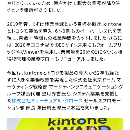
やりとりしていたため、輪をかけて膨大な業務が降り注
ぐという課題がありました。
2019年春、まずは残業削減という目標を掲げ、kintone
とトヨクモ製品を導入。6～9割ものペーパーレス化を実
現し、月数十時間もの残業時間をカットしました。さらに
は、2020年コロナ禍でのECサイト運用にもフォームブリ
ッジやkViewerを活用し、業務量を20分の1にダウン。拾
得物管理の業務フローもリニューアルしました。
今回は、kintoneとトヨクモ製品の導入から2年も経た
ずに大きな業務改善を実現した株式会社東京ドーム マ
ーケティング戦略部 マーケティングコミュニケーショング
ループ課長代理 望月秀吉氏と、システム構築を支援し
た
株式会社ミューチュアル・グロース
セールスプロモー
ション部 部長 澤田周五郎氏にお話を伺いました。