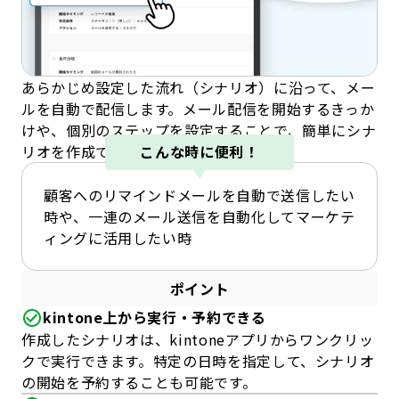
あらかじめ設定した流れ（シナリオ）に沿って、メー
ルを自動で配信します。メール配信を開始するきっか
けや、個別のステップを設定することで、簡単にシナ
リオを作成できます。
こんな時に便利！
顧客へのリマインドメールを自動で送信したい
時や、一連のメール送信を自動化してマーケテ
ィングに活用したい時
ポイント
kintone上から実行・予約できる
作成したシナリオは、kintoneアプリからワンクリッ
クで実行できます。特定の日時を指定して、シナリオ
の開始を予約することも可能です。