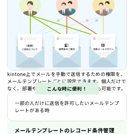
kintone上でメールを手動で送信するための権限を、
メールテンプレートごとに設定できます。個人だけで
なく、部署やグループ単位での権限設定も可能です。
こんな時に便利！
一部の人だけに送信を許可したいメールテンプ
レートがある時
メールテンプレートのレコード条件管理