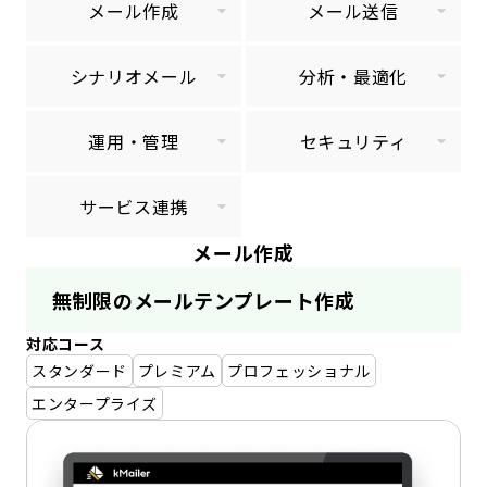
メール作成
メール送信
シナリオメール
分析・最適化
運用・管理
セキュリティ
サービス連携
メール作成
無制限のメールテンプレート作成
対応コース
スタンダード
プレミアム
プロフェッショナル
エンタープライズ