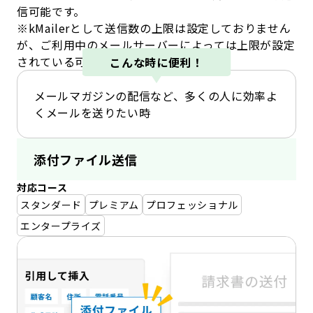
信可能です。
※kMailerとして送信数の上限は設定しておりません
が、ご利用中のメールサーバーによっては上限が設定
されている可能性があります。
こんな時に便利！
メールマガジンの配信など、多くの人に効率よ
くメールを送りたい時
添付ファイル送信
対応コース
スタンダード
プレミアム
プロフェッショナル
エンタープライズ