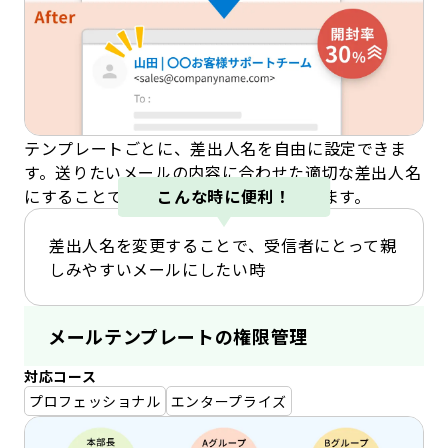
テンプレートごとに、差出人名を自由に設定できま
す。送りたいメールの内容に合わせた適切な差出人名
にすることで、開封率の向上につながります。
こんな時に便利！
差出人名を変更することで、受信者にとって親
しみやすいメールにしたい時
メールテンプレートの権限管理
対応コース
プロフェッショナル
エンタープライズ