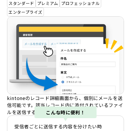
スタンダード
プレミアム
プロフェッショナル
エンタープライズ
kintoneのレコード詳細画面から、個別にメールを送
信可能です。該当レコード内に添付されているファイ
ルを送信することもできます。
こんな時に便利！
受信者ごとに送信する内容を分けたい時