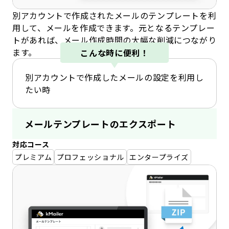
別アカウントで作成されたメールのテンプレートを利
用して、メールを作成できます。元となるテンプレー
トがあれば、メール作成時間の大幅な削減につながり
ます。
こんな時に便利！
別アカウントで作成したメールの設定を利用し
たい時
メールテンプレートのエクスポート
対応コース
プレミアム
プロフェッショナル
エンタープライズ