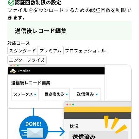
認証回数制限の設定
ファイルをダウンロードするための認証回数を制限で
きます。
送信後レコード編集
対応コース
スタンダード
プレミアム
プロフェッショナル
エンタープライズ