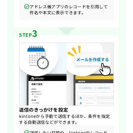
アドレス帳アプリのレコードを引用して
件名や本文に表示できます。
3
STEP
送信のきっかけを設定
kintoneから手動で送信するほか、条件を指定
する自動送信などができます。
送信したい日時や、kintoneのレコード