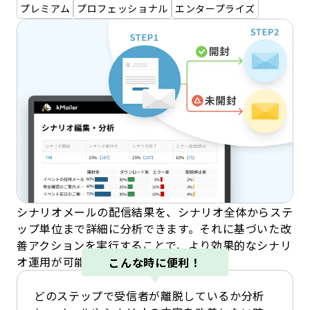
プレミアム
プロフェッショナル
エンタープライズ
シナリオメールの配信結果を、シナリオ全体からステ
ップ単位まで詳細に分析できます。それに基づいた改
善アクションを実行することで、より効果的なシナリ
オ運用が可能です。
こんな時に便利！
どのステップで受信者が離脱しているか分析