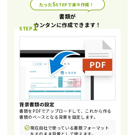
5
たった
STEP
で楽々
作成
！
書類が
1
カンタンに作成できます！
STEP
背景書類の設定
書類をPDFでアップロードして、これから作る
書類のベースとなる背景を設定します。
現在自社で使っている書類フォーマット
をそのまま背景として使えます。