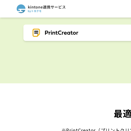
最
※PrintCreator（プリ