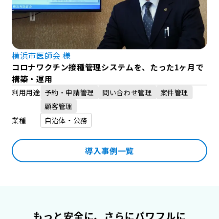
横浜市医師会
様
公
コロナワクチン接種管理システムを、たった1ヶ月で
煩
構築・運用
物
利用用途
予約・申請管理
問い合わせ管理
案件管理
利
顧客管理
業種
自治体・公務
業
導入事例一覧
もっと安全に、さらにパワフルに