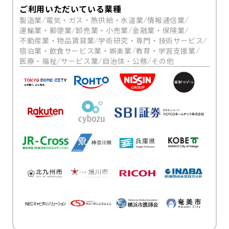
ご利用いただいている業種
製造業
電気・ガス・熱供給・水道業
情報通信業
運輸業・郵便業
卸売業・小売業
金融業・保険業
不動産業・物品賃貸業
学術研究・専門・技術サービス
宿泊業・飲食サービス業・娯楽業
教育・学習支援業
医療・福祉
サービス業
自治体・公務
その他